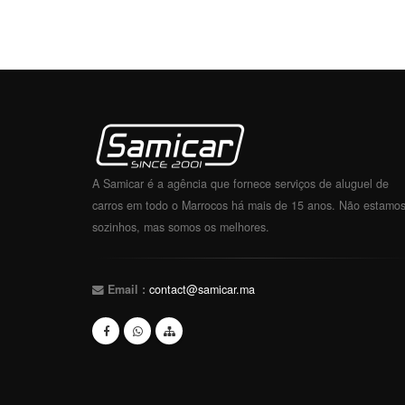
A Samicar é a agência que fornece serviços de aluguel de
carros em todo o Marrocos há mais de 15 anos. Não estamo
sozinhos, mas somos os melhores.
Email :
contact@samicar.ma