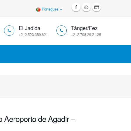
Portegues
El Jadida
Tânger/Fez
+212.523.350.821
+212.708.29.21.29
o Aeroporto de Agadir –