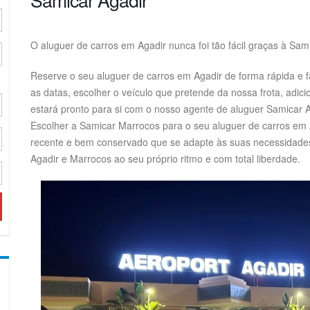
O aluguer de carros em Agadir nunca foi tão fácil graças à Sam
Reserve o seu aluguer de carros em Agadir de forma rápida e fác
as datas, escolher o veículo que pretende da nossa frota, adici
estará pronto para si com o nosso agente de aluguer Samicar A
Escolher a Samicar Marrocos para o seu aluguer de carros em 
recente e bem conservado que se adapte às suas necessidades
Agadir e Marrocos ao seu próprio ritmo e com total liberdade.