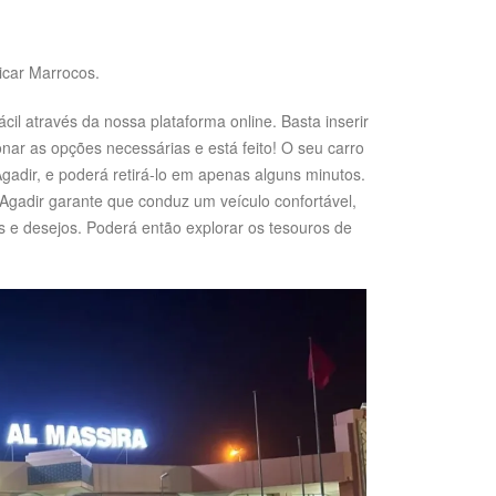
icar Marrocos.
il através da nossa plataforma online. Basta inserir
onar as opções necessárias e está feito! O seu carro
gadir, e poderá retirá-lo em apenas alguns minutos.
Agadir garante que conduz um veículo confortável,
 e desejos. Poderá então explorar os tesouros de