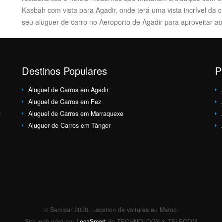
Kasbah com vista para Agadir, onde terá uma vista incrível da 
seu aluguer de carro no Aeroporto de Agadir para aproveitar 
Destinos Populares
P
Aluguel de Carros em Agadir
Aluguel de Carros em Fez
s
Aluguel de Carros em Marraquexe
Aluguer de Carros em Tânger
© Samicar 2026. Location de voitures au Maroc.
Site web géré par
LocaSmart
de TECHNOLOGY & TELECOM