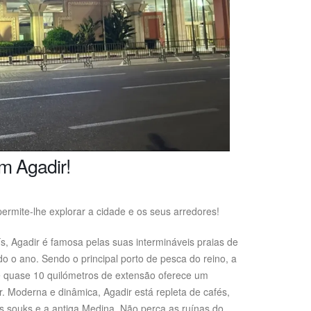
m Agadir!
rmite-lhe explorar a cidade e os seus arredores!
s, Agadir é famosa pelas suas intermináveis ​​praias de
o o ano. Sendo o principal porto de pesca do reino, a
e quase 10 quilómetros de extensão oferece um
. Moderna e dinâmica, Agadir está repleta de cafés,
s souks e a antiga Medina. Não perca as ruínas do