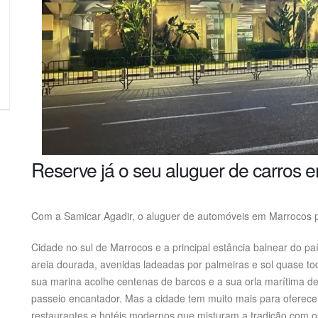
Reserve já o seu aluguer de carros e
Com a Samicar Agadir, o aluguer de automóveis em Marrocos pe
Cidade no sul de Marrocos e a principal estância balnear do paí
areia dourada, avenidas ladeadas por palmeiras e sol quase tod
sua marina acolhe centenas de barcos e a sua orla marítima d
passeio encantador. Mas a cidade tem muito mais para oferecer
restaurantes e hotéis modernos que misturam a tradição com o